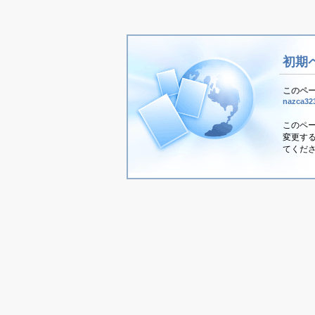
初期
このペ
nazca323
このペ
変更する
てくだ